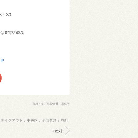
8：30
は要電話確認。
jp
取材・文・写真/後藤 真悠子
テイクアウト
/
中央区
/
全面禁煙
/
谷町
next