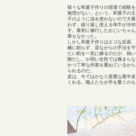
様々な和菓子作りの現場で経験を
無理がない」という。和菓子の主
子のように油を使わないので大量
わず、繰り返し使える布巾が冷却
す。最初に修行したおじいちゃん
庫もなかった。
しかし和菓子作りはエコな反面、
械に頼らず、昔ながらの手法を守
たい餡を一気に練るのだが、熱い
険だし、か弱い女性では務まらな
かつ丁寧な作業を重ねているから
られるのだ。
皮は、今ではかなり貴重な最中皮
くれる。職人たちが手を繋ぐのも