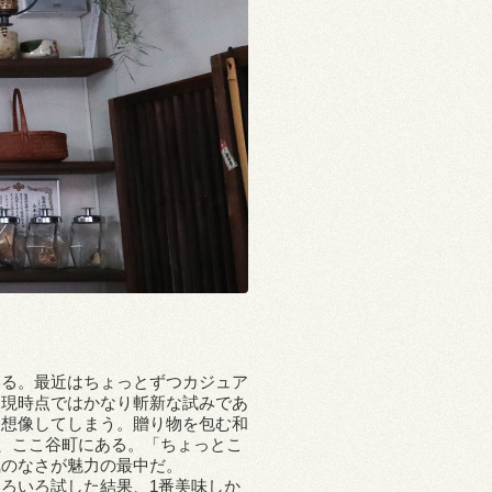
いる。最近はちょっとずつカジュア
り現時点ではかなり斬新な試みであ
を想像してしまう。贈り物を包む和
ち、ここ谷町にある。「ちょっとこ
気のなさが魅力の最中だ。
ろいろ試した結果、1番美味しか