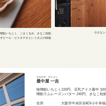
小さなシ
噌餡いちじく、ごまくるみ、きなこ粒餡
ゆずピール・ピスタチオという大人の味版
もなかや ひとよし
最中屋 一吉
味噌餡いちじく220円、豆乳アイス最中 320
噌餡ラムレーズンバター 240円、きなこ粒餡 
住所
大阪市中央区谷町8-2-6 幸