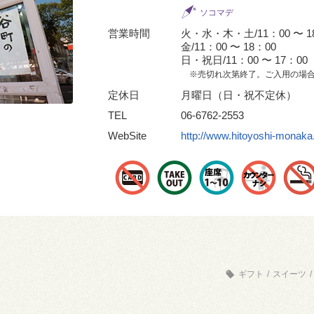
ソコマデ
営業時間
火・水・木・土/11：00 〜 1
金/11：00 〜 18：00
日・祝日/11：00 〜 17：00
※売切れ次第終了。ご入用の場合
定休日
月曜日（日・祝不定休）
TEL
06-6762-2553
WebSite
http://www.hitoyoshi-monaka.
ギフト
/
スイーツ
/