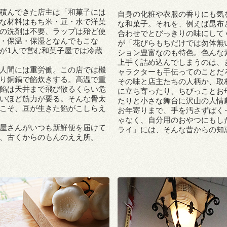
積んできた店主は「和菓子には
自身の化粧や衣服の香りにも気を
な材料はもち米・豆・水で洋菓
な和菓子。それを、例えば昆布
の洗剤は不要、ラップは殆ど使
合わせでとびっきりの味にして
・保温・保湿となんでもこな
が「花びらもちだけでは勿体無
が1人で営む和菓子屋では冷蔵
ション豊富なのも特色。色んな
上手く詰め込んでしまうのは、
人間には重労働。この店では機
ャラクターも手伝ってのことだ
り銅鍋で餡炊きする。高温で重
その味と店主たちの人柄か、取
餡は天井まで飛び散るくらい危
に立ち寄ったり、ちびっことお
いほど筋力が要る。そんな骨太
たりと小さな舞台に沢山の人情
こそ、豆が生きた餡がこしらえ
お年寄りまで、手を汚さずぱく
ゃなく、自分用のおやつにもし
屋さんがいつも新鮮便を届けて
ライ」には、そんな昔からの知
、古くからのもんのええ所。