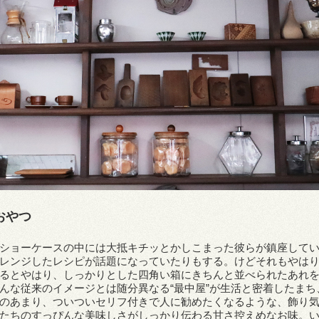
おやつ
ショーケースの中には大抵キチッとかしこまった彼らが鎮座して
レンジしたレシピが話題になっていたりもする。けどそれもやは
るとやはり、しっかりとした四角い箱にきちんと並べられたあれ
んな従来のイメージとは随分異なる“最中屋”が生活と密着したま
のあまり、ついついセリフ付きで人に勧めたくなるような、飾り
たちのすっぴんな美味しさがしっかり伝わる甘さ控えめなお味。い