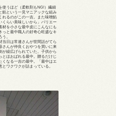
使うほど（柔軟剤もNG!）繊細
と餡という一見マニアックな組み
くれるのがこの一吉。また味噌餡
いくらい美味しいから」バリエー
素材を小さな最中皮にこんなにも
きっと最中職人の好奇心旺盛なキ
ろう。
材当日は常連さんが世間話がてら
母さんが仲良くおやつを買いに来
劇が繰広げられていた。子供から
っとほおばれる最中。贈るだけじ
たくなる一吉の最中。「最中はエ
恵とワクワクが詰まっている。