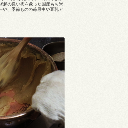
、縁起の良い梅を象った国産もち米
ターや、季節ものの苺最中や豆乳ア