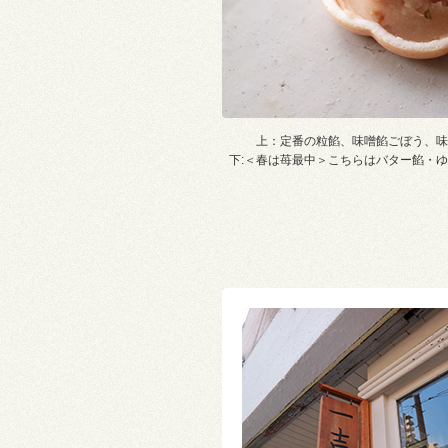
上：定番の粒餡、味噌餡ごぼう、味
下:＜春は苺最中＞こちらはバター餡・